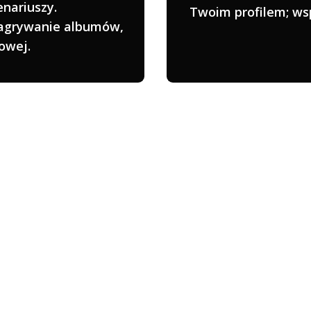
nariuszy.
Twoim profilem; ws
nagrywanie albumów,
owej.