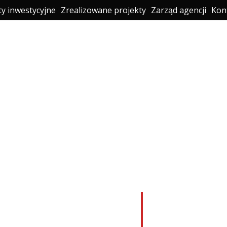
ty inwestycyjne
Zrealizowane projekty
Zarząd agencji
Kon
nvest UA"
nwestycje