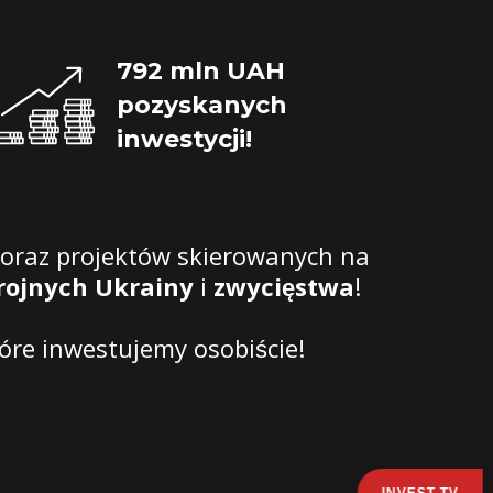
792 mln UAH 
pozyskanych 
inwestycji!
oraz projektów skierowanych na
brojnych Ukrainy
i
zwycięstwa
!
tóre inwestujemy osobiście!