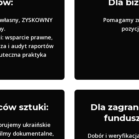
ów:
Dla bi
 własny, ZYSKOWNY
Pomagamy zn
y.
pozycj
i: wsparcie prawne,
iza i audyt raportów
kuteczna praktyka
ców sztuki:
Dla zagran
fundusz
orujemy ukraińskie
filmy dokumentalne,
Dobór i weryfikacj